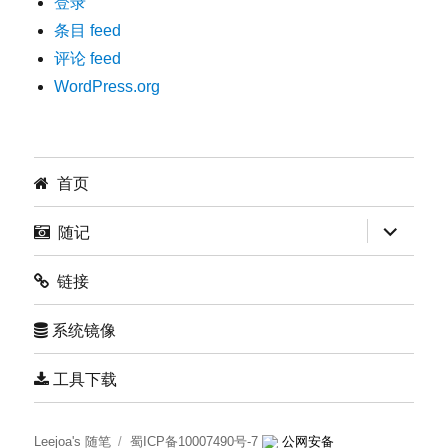
登录
条目 feed
评论 feed
WordPress.org
首页
展
随记
开
子
菜
链接
单
系统镜像
工具下载
Leejoa's 随笔
蜀ICP备10007490号-7
公网安备