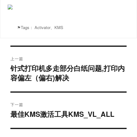
⚑Tags：
Activator
、
KMS
文
上一篇
章
针式打印机多走部分白纸问题,打印内
上
容偏左（偏右)解决
篇
导
文
航
章：
下一篇
最佳KMS激活工具KMS_VL_ALL
下
篇
文