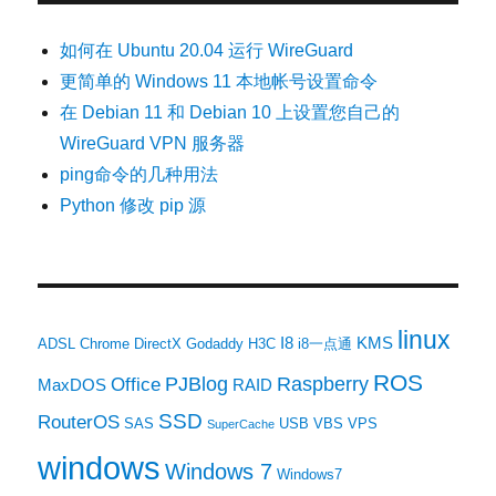
如何在 Ubuntu 20.04 运行 WireGuard
更简单的 Windows 11 本地帐号设置命令
在 Debian 11 和 Debian 10 上设置您自己的
WireGuard VPN 服务器
ping命令的几种用法
Python 修改 pip 源
linux
I8
KMS
ADSL
Chrome
DirectX
Godaddy
H3C
i8一点通
ROS
PJBlog
Raspberry
Office
MaxDOS
RAID
SSD
RouterOS
SAS
USB
VBS
VPS
SuperCache
windows
Windows 7
Windows7