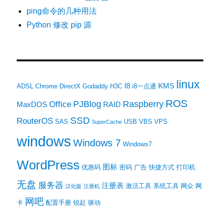
ping命令的几种用法
Python 修改 pip 源
linux
I8
KMS
ADSL
Chrome
DirectX
Godaddy
H3C
i8一点通
ROS
PJBlog
Raspberry
Office
MaxDOS
RAID
SSD
RouterOS
SAS
USB
VBS
VPS
SuperCache
windows
Windows 7
Windows7
WordPress
图标
优惠码
密码
广告
快捷方式
打印机
无盘
服务器
注册表
激活工具
系统工具
网众
网
汉化版
注册机
网吧
卡
配置手册
锐起
驱动