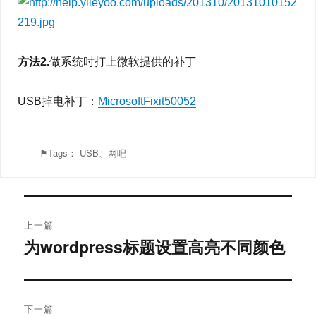
方法2.
做系统时打上微软提供的补丁
USB掉电补丁：
MicrosoftFixit50052
⚑Tags：
USB
、
网吧
文
上一篇
章
为wordpress标题设置高亮不同颜色
上
篇
导
文
航
章：
下一篇