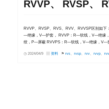
RVVP、 RVSP、 
RVVP、RVSP、RVS、RVV、RVVSP区别如
—绝缘，V—护套， RVVP：R—软线，V—绝缘
绞，P—屏蔽 RVVPS：R—软线，V—绝缘，V
◷ 2024/04/9 ▤
资料
⚑
rvs
、
rvsp
、
rvv
、
rvvp
、
rv