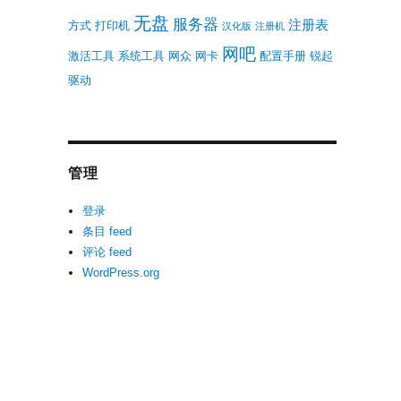
无盘
服务器
注册表
方式
打印机
汉化版
注册机
网吧
激活工具
系统工具
网众
网卡
配置手册
锐起
驱动
管理
登录
条目 feed
评论 feed
WordPress.org