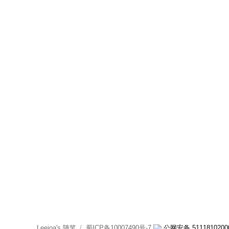
Leejoa's 随笔
蜀ICP备10007490号-7
公网安备 5111810200