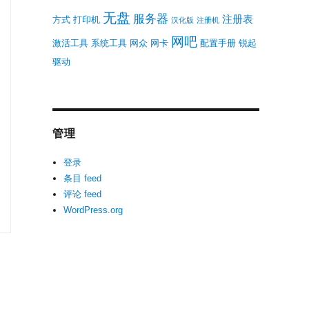
无盘
服务器
注册表
方式
打印机
汉化版
注册机
网吧
激活工具
系统工具
网众
网卡
配置手册
锐起
驱动
管理
登录
条目 feed
评论 feed
WordPress.org