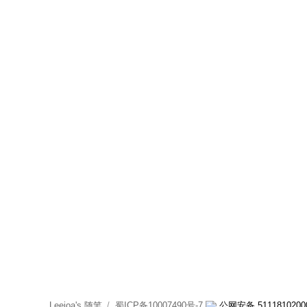
Leejoa's 随笔
蜀ICP备10007490号-7
公网安备 5111810200