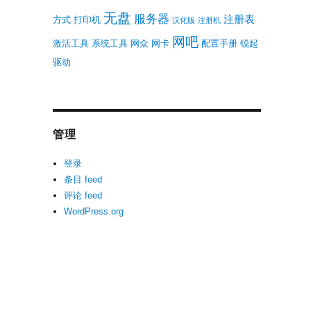
无盘
服务器
注册表
方式
打印机
汉化版
注册机
网吧
激活工具
系统工具
网众
网卡
配置手册
锐起
驱动
管理
登录
条目 feed
评论 feed
WordPress.org