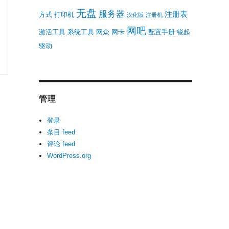
无盘
服务器
注册表
方式
打印机
汉化版
注册机
网吧
激活工具
系统工具
网众
网卡
配置手册
锐起
驱动
管理
登录
条目 feed
评论 feed
WordPress.org