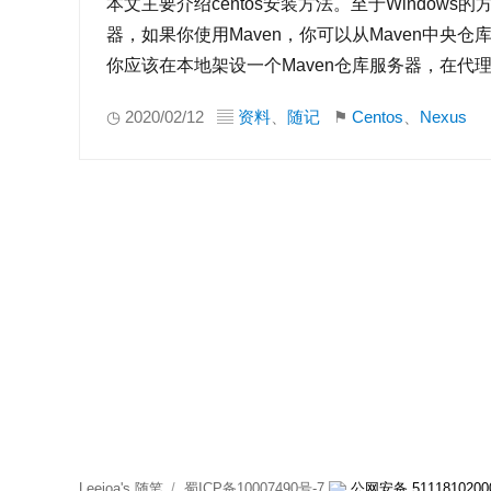
本文主要介绍centos安装方法。至于Windows的
器，如果你使用Maven，你可以从Maven中央仓库
你应该在本地架设一个Maven仓库服务器，在代
◷ 2020/02/12 ▤
资料
、
随记
⚑
Centos
、
Nexus
Leejoa's 随笔
蜀ICP备10007490号-7
公网安备 5111810200