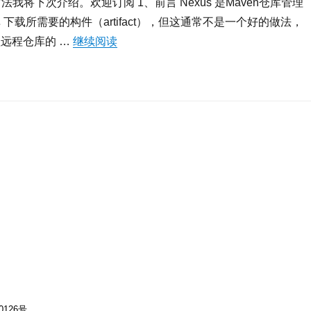
方法我将下次介绍。欢迎订阅 1、前言 Nexus 是Maven仓库管理
 下载所需要的构件（artifact），但这通常不是一个好的做法，
理远程仓库的 …
继续阅读
“Centos使用Nexus搭建maven私服”
0126号