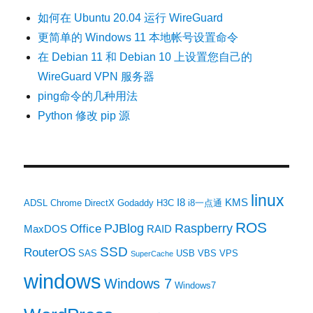
如何在 Ubuntu 20.04 运行 WireGuard
更简单的 Windows 11 本地帐号设置命令
在 Debian 11 和 Debian 10 上设置您自己的
WireGuard VPN 服务器
ping命令的几种用法
Python 修改 pip 源
linux
I8
KMS
ADSL
Chrome
DirectX
Godaddy
H3C
i8一点通
ROS
PJBlog
Raspberry
Office
MaxDOS
RAID
SSD
RouterOS
SAS
USB
VBS
VPS
SuperCache
windows
Windows 7
Windows7