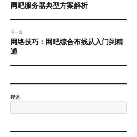
章
网吧服务器典型方案解析
上
篇
导
文
航
章：
下一篇
网络技巧：网吧综合布线从入门到精
下
通
篇
文
章：
搜索