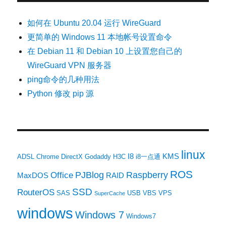
如何在 Ubuntu 20.04 运行 WireGuard
更简单的 Windows 11 本地帐号设置命令
在 Debian 11 和 Debian 10 上设置您自己的
WireGuard VPN 服务器
ping命令的几种用法
Python 修改 pip 源
linux
I8
KMS
ADSL
Chrome
DirectX
Godaddy
H3C
i8一点通
ROS
PJBlog
Raspberry
Office
MaxDOS
RAID
SSD
RouterOS
SAS
USB
VBS
VPS
SuperCache
windows
Windows 7
Windows7