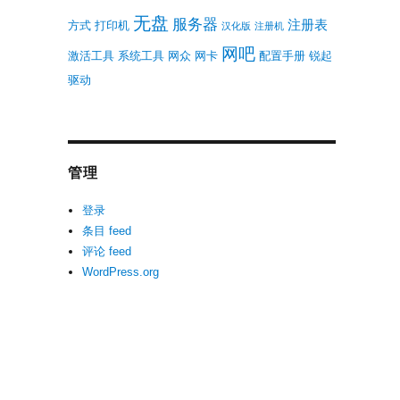
无盘
服务器
注册表
方式
打印机
汉化版
注册机
网吧
激活工具
系统工具
网众
网卡
配置手册
锐起
驱动
管理
登录
条目 feed
评论 feed
WordPress.org