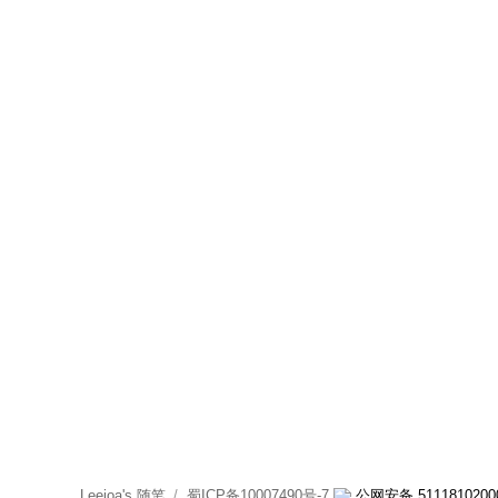
Leejoa's 随笔
蜀ICP备10007490号-7
公网安备 5111810200